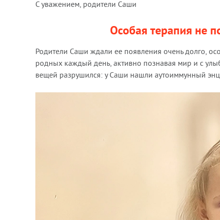
С уважением, родители Саши
Особая терапия не п
Родители Саши ждали ее появления очень долго, ос
родных каждый день, активно познавая мир и с улы
вещей разрушился: у Саши нашли аутоиммунный энцеф