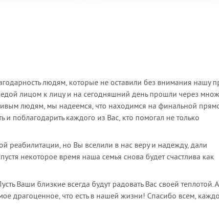
агодарность людям, которые не оставили без внимания нашу п
бедой лицом к лицу и на сегодняшний день прошли через мно
вчивым людям, мы надеемся, что находимся на финальной прям
ь и поблагодарить каждого из Вас, кто помогал не только
й реабилитации, но Вы вселили в нас веру и надежду, дали
спустя некоторое время наша семья снова будет счастлива как
усть Ваши близкие всегда будут радовать Вас своей теплотой. 
мое драгоценное, что есть в нашей жизни! Спасибо всем, кажд