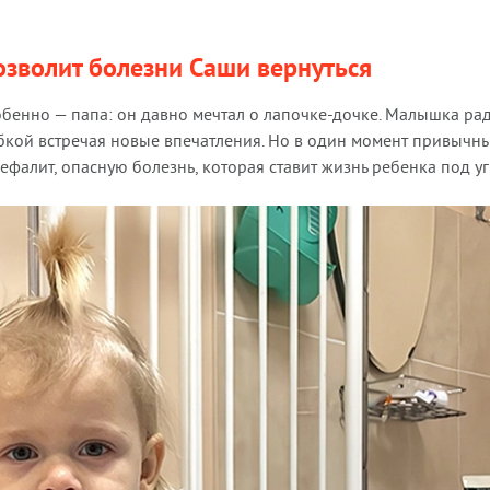
озволит болезни Саши вернуться
обенно — папа: он давно мечтал о лапочке-дочке. Малышка ра
бкой встречая новые впечатления. Но в один момент привычн
алит, опасную болезнь, которая ставит жизнь ребенка под уг