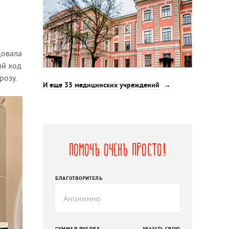
довала
ый ход
розу.
И еще 35 медицинских учреждений
Помочь очень просто!
БЛАГОТВОРИТЕЛЬ
СУММА В РУБЛЯХ
УКАЗАТЬ СВОЮ