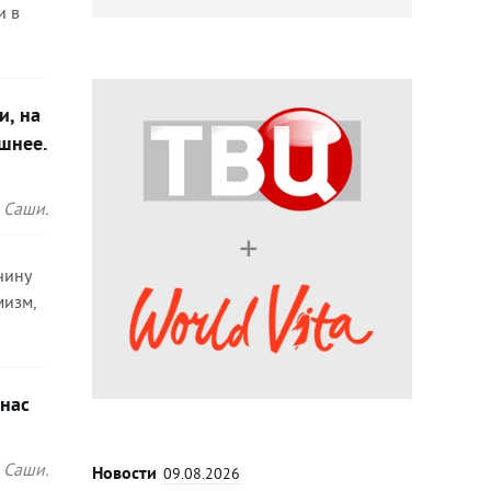
и в
и, на
шнее.
 Саши.
чину
мизм,
 нас
 Саши.
Новости
09.08.2026