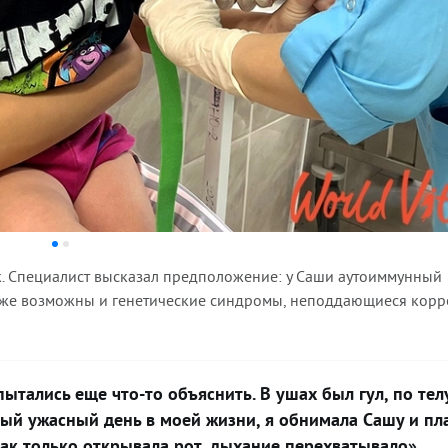
к. Специалист высказал предположение: у Саши аутоиммунный
акже возможны и генетические синдромы, неподдающиеся корр
ытались еще что-то объяснить. В ушах был гул, по тел
мый ужасный день в моей жизни, я обнимала Сашу и пл
как только открывала рот, дыхание перехватывало»