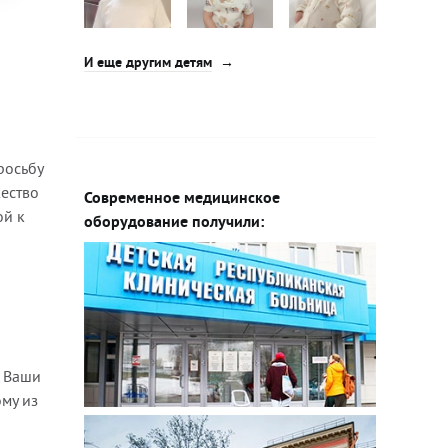
И еще другим детям
росьбу
жество
Современное медицинское
ой к
оборудование получили:
А Ваши
ому из