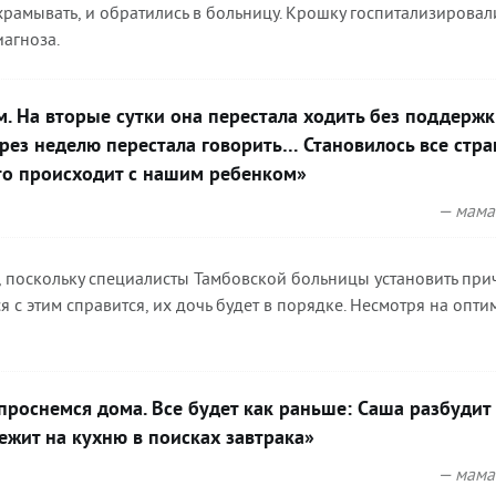
храмывать, и обратились в больницу. Крошку госпитализировал
агноза.
. На вторые сутки она перестала ходить без поддержк
ерез неделю перестала говорить… Становилось все стра
то происходит с нашим ребенком»
— мама
 поскольку специалисты Тамбовской больницы установить при
я с этим справится, их дочь будет в порядке. Несмотря на опти
проснемся дома. Все будет как раньше: Саша разбудит
ежит на кухню в поисках завтрака»
— мама