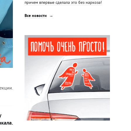
причем впервые сделала это без наркоза!
Все новости
екции.
у
акала.